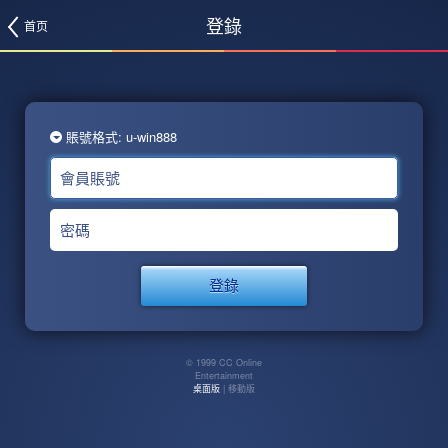
登錄
首页
賬號格式: u-win888
會員賬號
密碼
登錄
© 1999 CC Online
Entertainment
桌面版
| 移動版